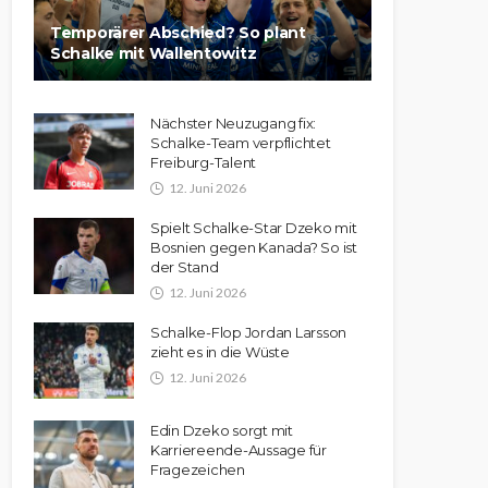
Temporärer Abschied? So plant
Schalke mit Wallentowitz
Nächster Neuzugang fix:
Schalke-Team verpflichtet
Freiburg-Talent
12. Juni 2026
Spielt Schalke-Star Dzeko mit
Bosnien gegen Kanada? So ist
der Stand
12. Juni 2026
Schalke-Flop Jordan Larsson
zieht es in die Wüste
12. Juni 2026
Edin Dzeko sorgt mit
Karriereende-Aussage für
Fragezeichen