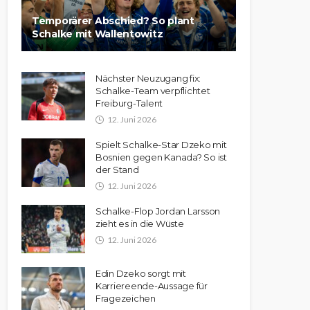
Temporärer Abschied? So plant
Schalke mit Wallentowitz
Nächster Neuzugang fix:
Schalke-Team verpflichtet
Freiburg-Talent
12. Juni 2026
Spielt Schalke-Star Dzeko mit
Bosnien gegen Kanada? So ist
der Stand
12. Juni 2026
Schalke-Flop Jordan Larsson
zieht es in die Wüste
12. Juni 2026
Edin Dzeko sorgt mit
Karriereende-Aussage für
Fragezeichen