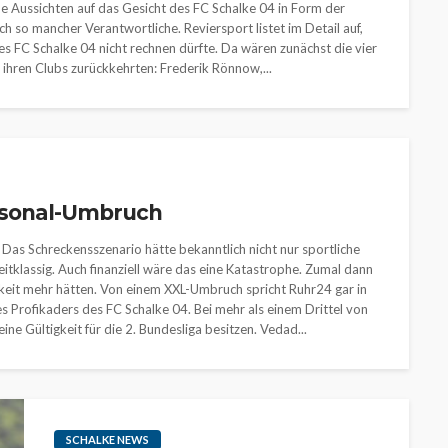
e Aussichten auf das Gesicht des FC Schalke 04 in Form der
h so mancher Verantwortliche. Reviersport listet im Detail auf,
es FC Schalke 04 nicht rechnen dürfte. Da wären zunächst die vier
u ihren Clubs zurückkehrten: Frederik Rönnow,...
ersonal-Umbruch
 Das Schreckensszenario hätte bekanntlich nicht nur sportliche
tklassig. Auch finanziell wäre das eine Katastrophe. Zumal dann
igkeit mehr hätten. Von einem XXL-Umbruch spricht Ruhr24 gar in
es Profikaders des FC Schalke 04. Bei mehr als einem Drittel von
ine Gültigkeit für die 2. Bundesliga besitzen. Vedad...
SCHALKE NEWS