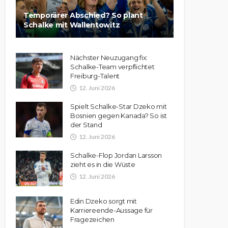
Temporärer Abschied? So plant
Schalke mit Wallentowitz
Nächster Neuzugang fix:
Schalke-Team verpflichtet
Freiburg-Talent
12. Juni 2026
Spielt Schalke-Star Dzeko mit
Bosnien gegen Kanada? So ist
der Stand
12. Juni 2026
Schalke-Flop Jordan Larsson
zieht es in die Wüste
12. Juni 2026
Edin Dzeko sorgt mit
Karriereende-Aussage für
Fragezeichen