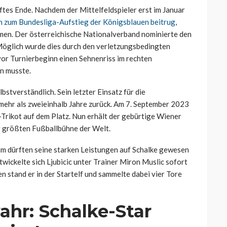
ftes Ende. Nachdem der Mittelfeldspieler erst im Januar
 zum Bundesliga-Aufstieg der Königsblauen beitrug
,
hmen. Der österreichische Nationalverband nominierte den
Möglich wurde dies durch den verletzungsbedingten
vor Turnierbeginn einen Sehnenriss im rechten
n musste.
lbstverständlich. Sein letzter Einsatz für die
 mehr als zweieinhalb Jahre zurück. Am 7. September 2023
Trikot auf dem Platz. Nun erhält der gebürtige Wiener
r größten Fußballbühne der Welt.
am dürften seine starken Leistungen auf Schalke gewesen
ickelte sich Ljubicic unter Trainer Miron Muslic sofort
n stand er in der Startelf und sammelte dabei vier Tore
hr: Schalke-Star