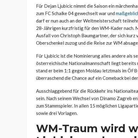
Für Dejan Ljubicic nimmt die Saison ein märchenha
zum FC Schalke 04 gewechselt war und
maßgeblich
darf er nun auch an der Weltmeisterschaft teilne
28-Jährigen kurzfristig für den WM-Kader nach. 
Ausfall von Christoph Baumgartner, der sich kurz 
Oberschenkel zuzog und die Reise zur WM absage
Für Ljubicic ist die Nominierung alles andere als se
österreichische Nationalmannschaft liegt bereits
stand er beim 1:1 gegen Moldau letztmals im ÖFB-
überraschend die Chance auf ein Comeback bei de
Ausschlaggebend für die Rückkehr ins Nationalte
sein. Nach seinem Wechsel von Dinamo Zagreb entw
zum Stammspieler. In allen 15 möglichen Ligapartie
sowie drei Vorlagen.
WM-Traum wird wa