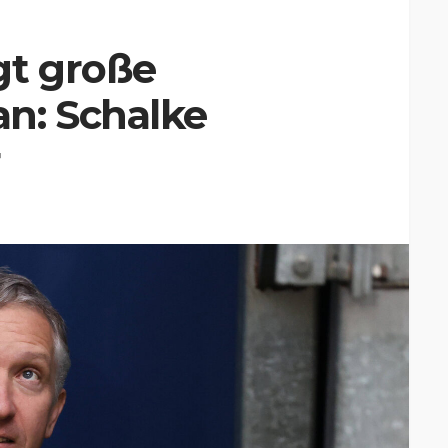
t große
n: Schalke
r