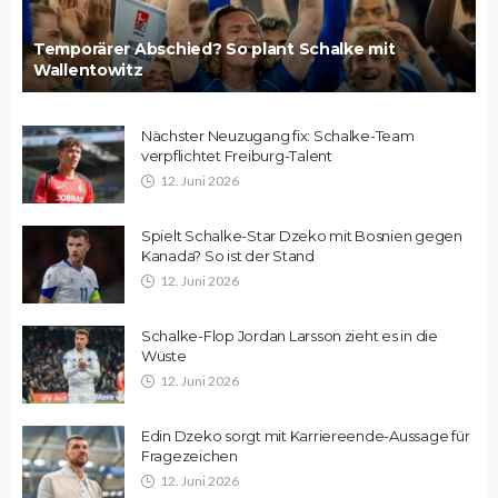
Temporärer Abschied? So plant Schalke mit
Wallentowitz
Nächster Neuzugang fix: Schalke-Team
verpflichtet Freiburg-Talent
12. Juni 2026
Spielt Schalke-Star Dzeko mit Bosnien gegen
Kanada? So ist der Stand
12. Juni 2026
Schalke-Flop Jordan Larsson zieht es in die
Wüste
12. Juni 2026
Edin Dzeko sorgt mit Karriereende-Aussage für
Fragezeichen
12. Juni 2026