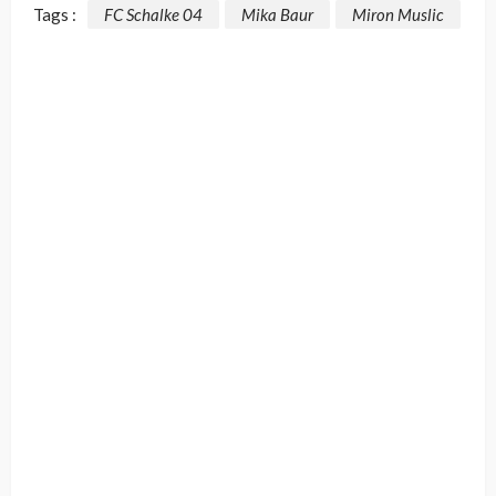
Tags :
FC Schalke 04
Mika Baur
Miron Muslic