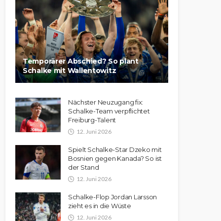
Temporärer Abschied? So plant
Schalke mit Wallentowitz
Nächster Neuzugang fix:
Schalke-Team verpflichtet
Freiburg-Talent
12. Juni 2026
Spielt Schalke-Star Dzeko mit
Bosnien gegen Kanada? So ist
der Stand
12. Juni 2026
Schalke-Flop Jordan Larsson
zieht es in die Wüste
12. Juni 2026