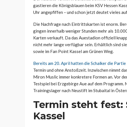
gastieren die Königsblauen beim KSV Hessen Kass
Uhr angepfiffen – und schon jetzt deutet vieles auf
Die Nachfrage nach Eintrittskarten ist enorm. Ber
gingen innerhalb weniger Stunden mehr als 10.00
Karten verkauft. Da das Auestadion offiziell knapp
nicht mehr lange verfügbar sein. Erhältlich sind 
sowie im Fan Point Kassel am Grünen Weg.
Bereits am 20. April hatten die Schalker die Parti
Termin und ohne Anstoßzeit. Inzwischen nimmt d
Miron Muslic immer konkretere Formen an. Vor dem 
Testspiel bei Erzgebirge Aue auf dem Programm. N
Trainingslager nach Neustift im Stubaital in Österr
Termin steht fest: 
Kassel