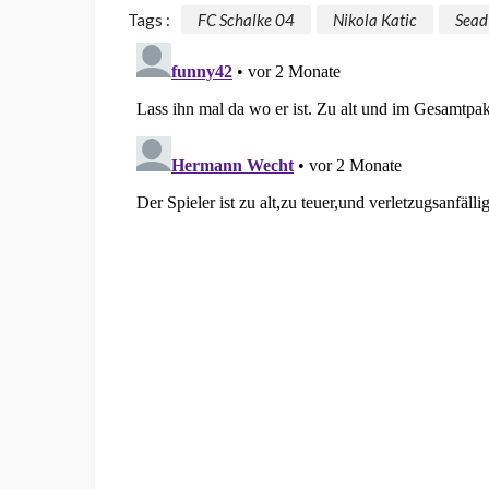
Tags :
FC Schalke 04
Nikola Katic
Sead