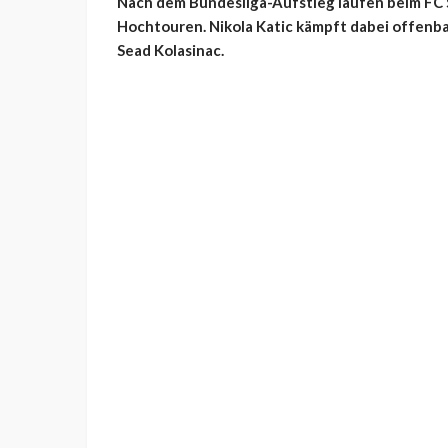
Nach dem Bundesliga-Aufstieg laufen beim FC S
Hochtouren. Nikola Katic kämpft dabei offenba
Sead Kolasinac.