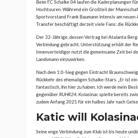
Beim FC Schalke 04 laufen die Kaderplanungen fü
Hochtouren. Während ein Großteil der Mannschaft 
Sportvorstand Frank Baumann intensiv am neuen 
Transfer beschäftigt derzeit viele Fans: die Rückk
Der 32-Jährige, dessen Vertrag bei Atalanta Berga
Verbindung gebracht. Unterstützung erhält der Re
Innenverteidiger nutzt die gemeinsame Zeit bei d
Landsmann einzuwirken.
Nach dem 1:0-Sieg gegen Eintracht Braunschweig 
Rückkehr des ehemaligen Schalke-Stars. „Er ist ein
fantastisch, ihn hier zu haben. Ich werde mein Best
gegenüber
RUHR24
. Kolasinac spielte bereits z
zudem Anfang 2021 für ein halbes Jahr nach Gelse
Katic will Kolasin
Seine enge Verbindung zum Klub ist bis heute unübe