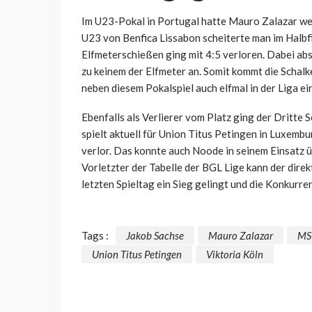
Im U23-Pokal in Portugal hatte Mauro Zalazar wen
U23 von Benfica Lissabon scheiterte man im Halbfi
Elfmeterschießen ging mit 4:5 verloren. Dabei abs
zu keinem der Elfmeter an. Somit kommt die Schalke
neben diesem Pokalspiel auch elfmal in der Liga e
Ebenfalls als Verlierer vom Platz ging der Dritte 
spielt aktuell für Union Titus Petingen in Luxem
verlor. Das konnte auch Noode in seinem Einsatz üb
Vorletzter der Tabelle der BGL Lige kann der di
letzten Spieltag ein Sieg gelingt und die Konkurren
Tags :
Jakob Sachse
Mauro Zalazar
MS
Union Titus Petingen
Viktoria Köln