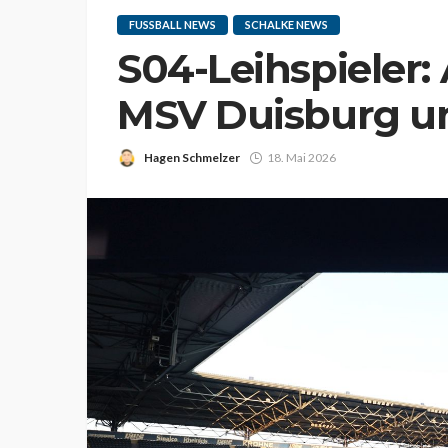
FUSSBALL NEWS
SCHALKE NEWS
S04-Leihspieler: 
MSV Duisburg un
Hagen Schmelzer
18. Mai 2026