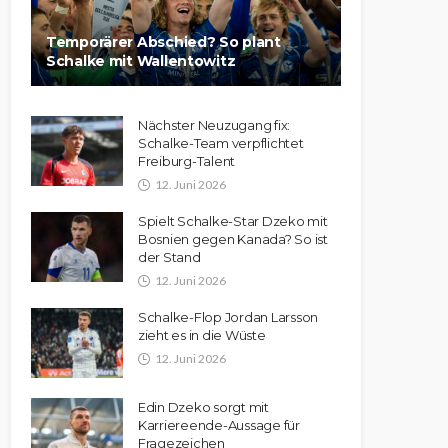
Temporärer Abschied? So plant
Schalke mit Wallentowitz
Nächster Neuzugang fix:
Schalke-Team verpflichtet
Freiburg-Talent
12. Juni 2026
Spielt Schalke-Star Dzeko mit
Bosnien gegen Kanada? So ist
der Stand
12. Juni 2026
Schalke-Flop Jordan Larsson
zieht es in die Wüste
12. Juni 2026
Edin Dzeko sorgt mit
Karriereende-Aussage für
Fragezeichen