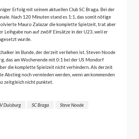
iger Erfolg mit seinem aktuellen Club SC Braga. Bei der
nale. Nach 120 Minuten stand es 1:1, das somit nötige
olvierte Mauro Zalazar die komplette Spielzeit, trat aber
r Leihgabe nun auf zwölf Einsätze in der U23, weil er
ingesetzt wurde.
Schalker im Bunde, der derzeit verliehen ist. Steven Noode
burg, das am Wochenende mit 0:1 bei der US Mondorf
er die komplette Spielzeit nicht verhindern. Als derzeit
rekte Abstieg noch vermieden werden, wenn am kommenden
z zeitgleich nicht punktet.
V Duisburg
SC Braga
Steve Noode