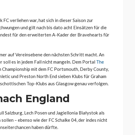
FC verliehen war, hat sich in dieser Saison zur
wungen und gilt nach bis dato acht Einsätzen für die
ndest für den erweiterten A-Kader der Bravehearts für
mer auf Vereinsebene den nächsten Schritt macht. An
r soll es in jedem Fall nicht mangeln. Dem Portal
The
hen Championship mit dem FC Portsmouth, Derby County,
Athletic und Preston North End sieben Klubs für Graham
n schottischen Top-Klubs aus Glasgow genau verfolgen.
nach England
l Salzburg, Lech Posen und Jagiellonia Białystok als
sollen – ebenso wie der FC Schalke 04, der indes nicht
nseiterchancen haben dürfte.