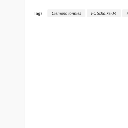
Tags :
Clemens Tönnies
FC Schalke 04