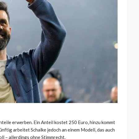
nteile erwerben. Ein Anteil kostet 250 Euro, hinzu kommt
nftig arbeitet Schalke jedoch an einem Modell, das auch
ll – allerdings ohne Stimmrecht.