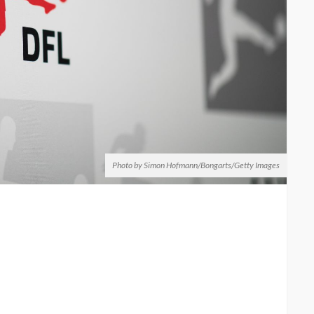
Photo by Simon Hofmann/Bongarts/Getty Images