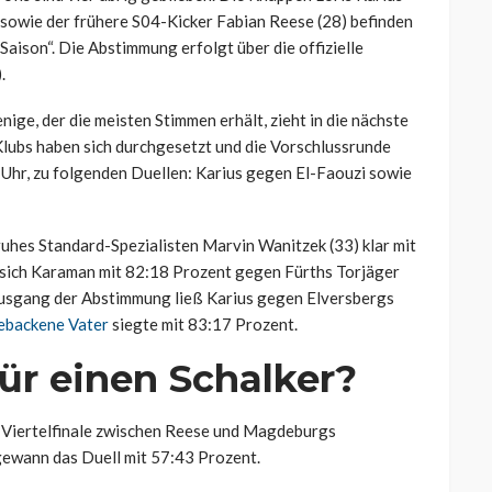
 sowie der frühere S04-Kicker Fabian Reese (28) befinden
Saison“. Die Abstimmung erfolgt über die offizielle
.
ige, der die meisten Stimmen erhält, zieht in die nächste
-Klubs haben sich durchgesetzt und die Vorschlussrunde
 Uhr, zu folgenden Duellen: Karius gegen El-Faouzi sowie
sruhes Standard-Spezialisten Marvin Wanitzek (33) klar mit
 sich Karaman mit 82:18 Prozent gegen Fürths Torjäger
 Ausgang der Abstimmung ließ Karius gegen Elversbergs
ebackene Vater
siegte mit 83:17 Prozent.
für einen Schalker?
 Viertelfinale zwischen Reese und Magdeburgs
gewann das Duell mit 57:43 Prozent.