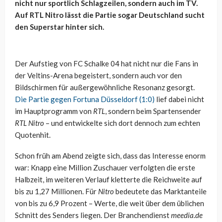
nicht nur sportlich Schlagzeilen, sondern auch im TV.
Auf RTL Nitro lässt die Partie sogar Deutschland sucht
den Superstar hinter sich.
Der Aufstieg von FC Schalke 04 hat nicht nur die Fans in
der Veltins-Arena begeistert, sondern auch vor den
Bildschirmen für außergewöhnliche Resonanz gesorgt.
Die Partie gegen Fortuna Düsseldorf (1:0)
lief dabei nicht
im Hauptprogramm von
RTL
, sondern beim Spartensender
RTL Nitro
– und entwickelte sich dort dennoch zum echten
Quotenhit.
Schon früh am Abend zeigte sich, dass das Interesse enorm
war: Knapp eine Million Zuschauer verfolgten die erste
Halbzeit, im weiteren Verlauf kletterte die Reichweite auf
bis zu 1,27 Millionen. Für
Nitro
bedeutete das Marktanteile
von bis zu 6,9 Prozent – Werte, die weit über dem üblichen
Schnitt des Senders liegen. Der Branchendienst
meedia.de