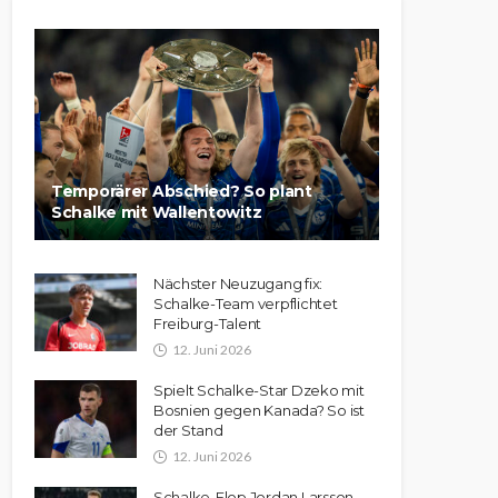
Temporärer Abschied? So plant
Schalke mit Wallentowitz
Nächster Neuzugang fix:
Schalke-Team verpflichtet
Freiburg-Talent
12. Juni 2026
Spielt Schalke-Star Dzeko mit
Bosnien gegen Kanada? So ist
der Stand
12. Juni 2026
Schalke-Flop Jordan Larsson