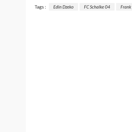
Tags :
Edin Dzeko
FC Schalke 04
Frank