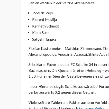
Fehlen werden in der Veltins-Arena heute:
Jordi de Wijs
Florent Muslija
Kenneth Schmidt
Klaus Suso
Satoshi Tanaka
Florian Kastenmeier – Matthias Zimmermann, Tim O
Alexandropoulos, Anouar El Azzouzi, Shinta Appel
Sehr klarer Favorit ist der FC Schalke 04 in dieser
Buchmachern. Die Quoten für einen Heimsieg – we
1,50. Für einen Sieg der Gäste bewegen sie sich z
In der Hinrunde siegte Schalke auswärts bei Fortun
verlor auswärts 0:2 gegen diesen Gegner.
Viele weitere Zahlen und Fakten aus dem Vorfeld d
Fortuna Düsseldorf finden sich
in diesem Beitrag
.