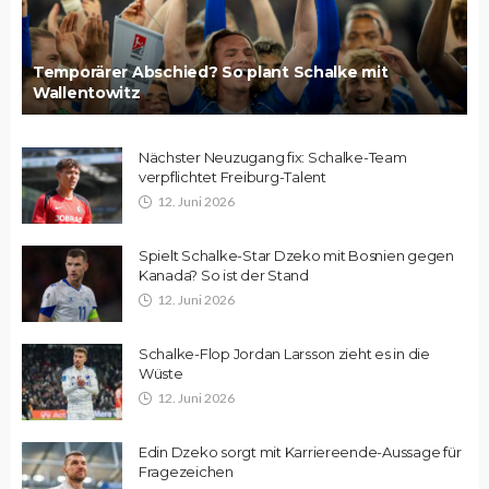
Temporärer Abschied? So plant Schalke mit
Wallentowitz
Nächster Neuzugang fix: Schalke-Team
verpflichtet Freiburg-Talent
12. Juni 2026
Spielt Schalke-Star Dzeko mit Bosnien gegen
Kanada? So ist der Stand
12. Juni 2026
Schalke-Flop Jordan Larsson zieht es in die
Wüste
12. Juni 2026
Edin Dzeko sorgt mit Karriereende-Aussage für
Fragezeichen