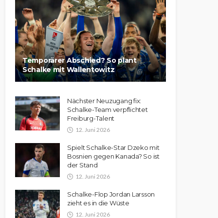
Temporärer Abschied? So plant
Schalke mit Wallentowitz
Nächster Neuzugang fix:
Schalke-Team verpflichtet
Freiburg-Talent
12. Juni 2026
Spielt Schalke-Star Dzeko mit
Bosnien gegen Kanada? So ist
der Stand
12. Juni 2026
Schalke-Flop Jordan Larsson
zieht es in die Wüste
12. Juni 2026