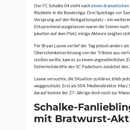
Der FC Schalke 04 steht nach
einem dramatischen
Rückkehr in die Bundesliga. Drei Spieltage vor S
Vorsprung auf den Relegationsplatz – ein weiterer
Entsprechend ausgelassen waren die Szenen nach d
jubelten auf dem Platz, einige Akteure zeigten sich
Für Bryan Lasme verlief der Tag jedoch anders als
Oberschenkelverletzung von der Tribüne aus verfo
stoßen wollte, kam es zu einem ungewöhnlichen Z
Sicherheitskräfte des SC Paderborn zunächst den 
Lasme versuchte, die Situation zu klären, blieb j
weggeschickt. Erst als S04-Mediendirektor Marc Si
darauf konnte der 27-Jährige doch noch zur Manns
Schalke-Fanliebli
mit Bratwurst-Akt