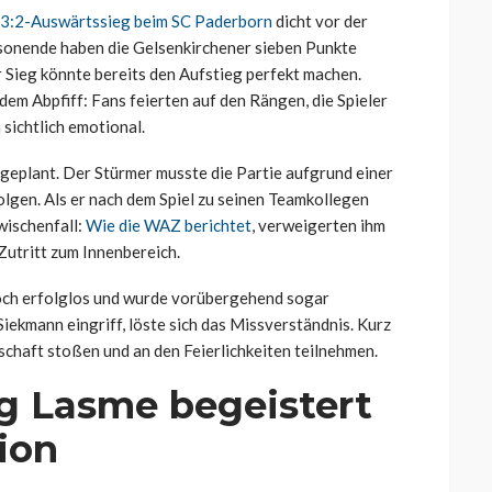
 3:2-Auswärtssieg beim SC Paderborn
dicht vor der
aisonende haben die Gelsenkirchener sieben Punkte
 Sieg könnte bereits den Aufstieg perfekt machen.
em Abpfiff: Fans feierten auf den Rängen, die Spieler
 sichtlich emotional.
 geplant. Der Stürmer musste die Partie aufgrund einer
lgen. Als er nach dem Spiel zu seinen Teamkollegen
wischenfall:
Wie die WAZ berichtet
, verweigerten ihm
Zutritt zum Innenbereich.
edoch erfolglos und wurde vorübergehend sogar
ekmann eingriff, löste sich das Missverständnis. Kurz
chaft stoßen und an den Feierlichkeiten teilnehmen.
ng Lasme begeistert
ion