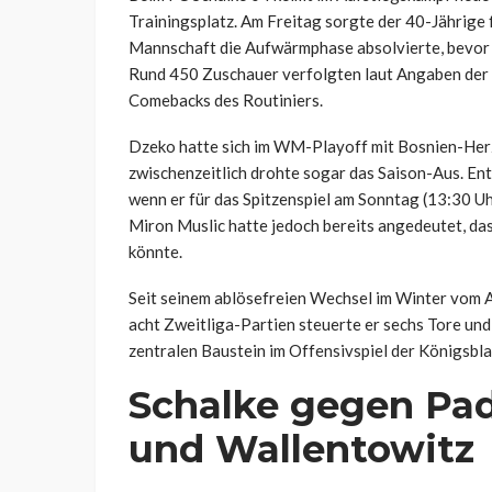
Trainingsplatz. Am Freitag sorgte der 40-Jährige 
Mannschaft die Aufwärmphase absolvierte, bevor er
Rund 450 Zuschauer verfolgten laut Angaben der
Comebacks des Routiniers.
Dzeko hatte sich im WM-Playoff mit Bosnien-Herze
zwischenzeitlich drohte sogar das Saison-Aus. En
wenn er für das Spitzenspiel am Sonntag (13:30 Uh
Miron Muslic hatte jedoch bereits angedeutet, dass
könnte.
Seit seinem ablösefreien Wechsel im Winter vom A
acht Zweitliga-Partien steuerte er sechs Tore und 
zentralen Baustein im Offensivspiel der Königsbla
Schalke gegen Pa
und Wallentowitz