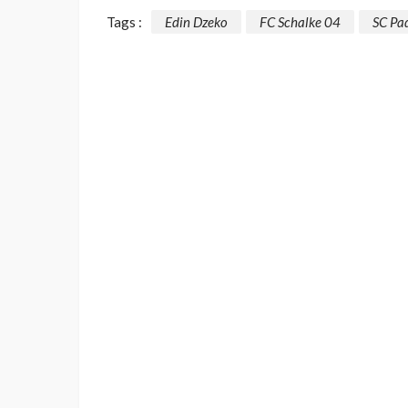
Tags :
Edin Dzeko
FC Schalke 04
SC Pa