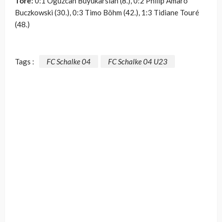
Tore:
0:1 Oguzcan Büyükarslan (8.), 0:2 Philip Amaro
Buczkowski (30.), 0:3 Timo Böhm (42.), 1:3 Tidiane Touré
(48.)
Tags :
FC Schalke 04
FC Schalke 04 U23