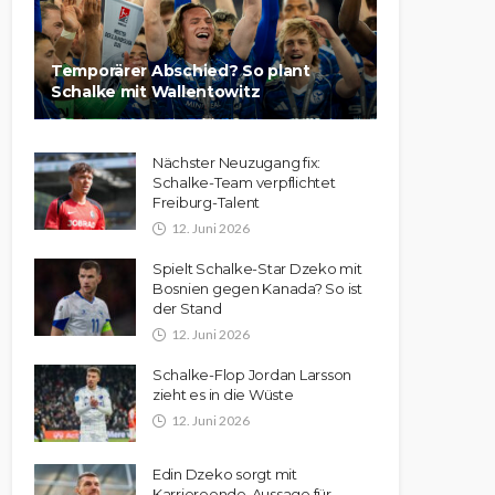
Temporärer Abschied? So plant
Schalke mit Wallentowitz
Nächster Neuzugang fix:
Schalke-Team verpflichtet
Freiburg-Talent
12. Juni 2026
Spielt Schalke-Star Dzeko mit
Bosnien gegen Kanada? So ist
der Stand
12. Juni 2026
Schalke-Flop Jordan Larsson
zieht es in die Wüste
12. Juni 2026
Edin Dzeko sorgt mit
Karriereende-Aussage für