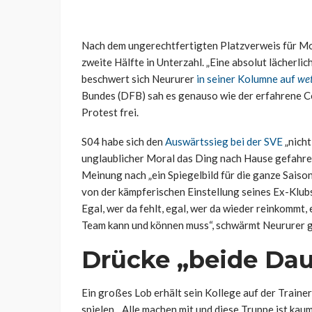
Nach dem ungerechtfertigten Platzverweis für Mou
zweite Hälfte in Unterzahl. „Eine absolut lächerli
beschwert sich Neururer
in seiner Kolumne auf
wet
Bundes (DFB) sah es genauso wie der erfahrene Co
Protest frei.
S04 habe sich den
Auswärtssieg bei der SVE
„nicht
unglaublicher Moral das Ding nach Hause gefahren“
Meinung nach „ein Spiegelbild für die ganze Saiso
von der kämpferischen Einstellung seines Ex-Klubs
Egal, wer da fehlt, egal, wer da wieder reinkommt, 
Team kann und können muss“, schwärmt Neururer g
Drücke „beide Da
Ein großes Lob erhält sein Kollege auf der Traine
spielen. „Alle machen mit und diese Truppe ist kau