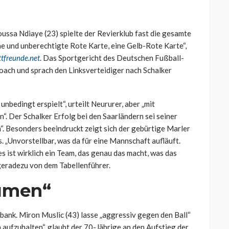
ssa Ndiaye (23) spielte der Revierklub fast die gesamte
che und unberechtigte Rote Karte, eine Gelb-Rote Karte“,
tfreunde.net
. Das Sportgericht des Deutschen Fußball-
ach und sprach den Linksverteidiger nach Schalker
 unbedingt erspielt“, urteilt Neururer, aber „mit
. Der Schalker Erfolg bei den Saarländern sei seiner
n“. Besonders beeindruckt zeigt sich der gebürtige Marler
. „Unvorstellbar, was da für eine Mannschaft aufläuft.
es ist wirklich ein Team, das genau das macht, was das
eradezu von dem Tabellenführer.
umen“
rbank. Miron Muslic (43) lasse „aggressiv gegen den Ball“
m aufzuhalten“, glaubt der 70-Jährige an den Aufstieg der