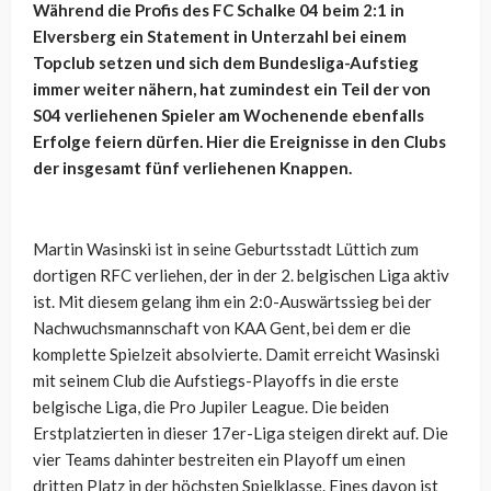
Während die Profis des FC Schalke 04 beim 2:1 in
Elversberg ein Statement in Unterzahl bei einem
Topclub setzen und sich dem Bundesliga-Aufstieg
immer weiter nähern, hat zumindest ein Teil der von
S04 verliehenen Spieler am Wochenende ebenfalls
Erfolge feiern dürfen. Hier die Ereignisse in den Clubs
der insgesamt fünf verliehenen Knappen.
Martin Wasinski ist in seine Geburtsstadt Lüttich zum
dortigen RFC verliehen, der in der 2. belgischen Liga aktiv
ist. Mit diesem gelang ihm ein 2:0-Auswärtssieg bei der
Nachwuchsmannschaft von KAA Gent, bei dem er die
komplette Spielzeit absolvierte. Damit erreicht Wasinski
mit seinem Club die Aufstiegs-Playoffs in die erste
belgische Liga, die Pro Jupiler League. Die beiden
Erstplatzierten in dieser 17er-Liga steigen direkt auf. Die
vier Teams dahinter bestreiten ein Playoff um einen
dritten Platz in der höchsten Spielklasse. Eines davon ist