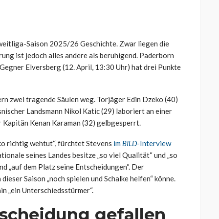
 Zweitliga-Saison 2025/26 Geschichte. Zwar liegen die
rung ist jedoch alles andere als beruhigend. Paderborn
Gegner Elversberg (12. April, 13:30 Uhr) hat drei Punkte
rn zwei tragende Säulen weg. Torjäger Edin Dzeko (40)
snischer Landsmann Nikol Katic (29) laboriert an einer
r Kapitän Kenan Karaman (32) gelbgesperrt.
ko richtig wehtut“, fürchtet Stevens
im
BILD
-Interview
ionale seines Landes besitze „so viel Qualität“ und „so
und „auf dem Platz seine Entscheidungen“. Der
dieser Saison „noch spielen und Schalke helfen“ könne.
hin „ein Unterschiedsstürmer“.
scheidung gefallen