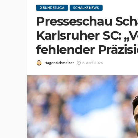
2. BUNDESLIGA
SCHALKE NEWS
Presseschau Scha
Karlsruher SC: „V
fehlender Präzis
Hagen Schmelzer
6. April 2026