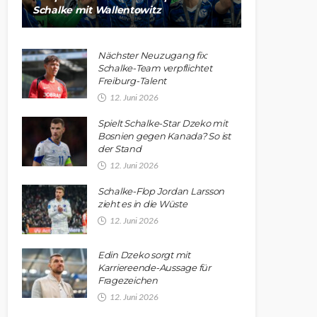
Schalke mit Wallentowitz
Nächster Neuzugang fix:
Schalke-Team verpflichtet
Freiburg-Talent
12. Juni 2026
Spielt Schalke-Star Dzeko mit
Bosnien gegen Kanada? So ist
der Stand
12. Juni 2026
Schalke-Flop Jordan Larsson
zieht es in die Wüste
12. Juni 2026
Edin Dzeko sorgt mit
Karriereende-Aussage für
Fragezeichen
12. Juni 2026