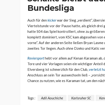
Bundesliga
Auch für den
kicker
war der Sieg „verdient“, übersie
Viertelstunde vor der Pause hatte, als gleich dre
hatte S04 das Spiel kontrolliert, ohne zu größer
komplett dominiert, vom KSC kam abgesehen von ei
vorne“. Auf der anderen Seite ließen Bryan Lasme 
zweites Tor liegen. Auch ohne Dzeko und Katic ver
Reviersport
hebt vor allem auf Kenan Karaman ab, de
Tore und vier Vorlagen seien ein wichtiger Anteil d
Elversberg ist schmerzlich für den Club,
verletzt ha
Anschluss an sein Tor auswechseln ließ – „vorsichts
Chance zu nutzen, wie es Karaman tat, um den näc
Tags :
Adil Aouchiche
Karlsruher SC
Ken