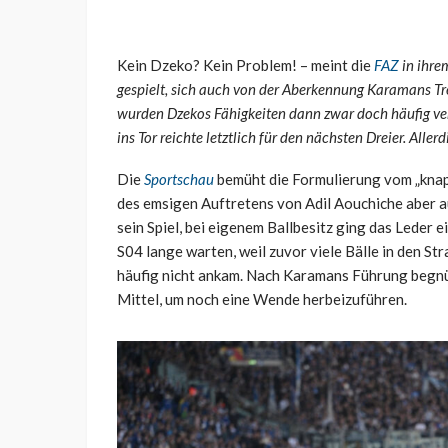
Kein Dzeko? Kein Problem! – meint die
FAZ
in ihre
gespielt, sich auch von der Aberkennung Karamans Tre
wurden Dzekos Fähigkeiten dann zwar doch häufig ve
ins Tor reichte letztlich für den nächsten Dreier. Alle
Die
Sportschau
bemüht die Formulierung vom „knapp
des emsigen Auftretens von Adil Aouchiche aber a
sein Spiel, bei eigenem Ballbesitz ging das Leder e
S04 lange warten, weil zuvor viele Bälle in den St
häufig nicht ankam. Nach Karamans Führung begnüg
Mittel, um noch eine Wende herbeizuführen.