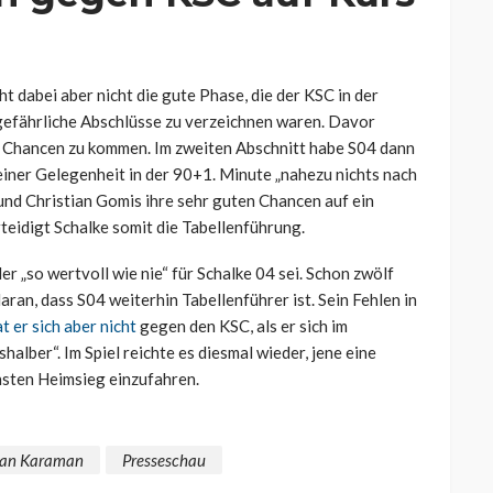
ht dabei aber nicht die gute Phase, die der KSC in der
i gefährliche Abschlüsse zu verzeichnen waren. Davor
en Chancen zu kommen. Im zweiten Abschnitt habe S04 dann
ner Gelegenheit in der 90+1. Minute „nahezu nichts nach
und Christian Gomis ihre sehr guten Chancen auf ein
teidigt Schalke somit die Tabellenführung.
r „so wertvoll wie nie“ für Schalke 04 sei. Schon zwölf
aran, dass S04 weiterhin Tabellenführer ist. Sein Fehlen in
t er sich aber nicht
gegen den KSC, als er sich im
halber“. Im Spiel reichte es diesmal wieder, jene eine
hsten Heimsieg einzufahren.
an Karaman
Presseschau