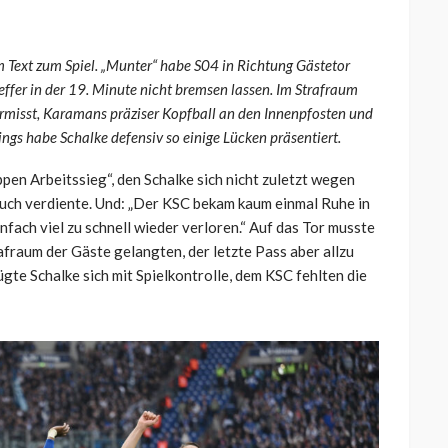
m Text zum Spiel. „Munter“ habe S04 in Richtung Gästetor
ffer in der 19. Minute nicht bremsen lassen. Im Strafraum
rmisst, Karamans präziser Kopfball an den Innenpfosten und
rdings habe Schalke defensiv so einige Lücken präsentiert.
en Arbeitssieg“, den Schalke sich nicht zuletzt wegen
uch verdiente. Und: „Der KSC bekam kaum einmal Ruhe in
infach viel zu schnell wieder verloren.“ Auf das Tor musste
rafraum der Gäste gelangten, der letzte Pass aber allzu
te Schalke sich mit Spielkontrolle, dem KSC fehlten die