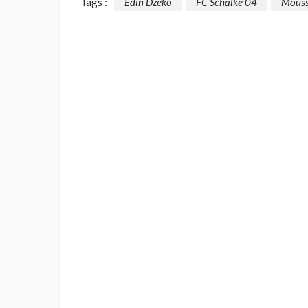
Tags :
Edin Dzeko
FC Schalke 04
Mouss