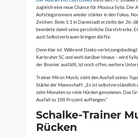
zugleich eine neue Chance für Moussa Sylla. Der A
Aufstiegsrennens wieder stärker in den Fokus. Noc
Zeichen: Beim 1:1 in Darmstadt erzielte der 26-J
beendete damit seine persönliche Durststrecke. Ein
auch Selbstvertrauen bringen dürfte.
Denn klar ist: Während Dzeko verletzungsbedingt
Karlsruher SC und wohl darüber hinaus – wird Syll
der Bosnier ausfällt, ist noch offen, weitere Unte
Trainer Miron Muslic sieht den Ausfall seines Top
Stärke der Mannschaft: „Es ist selbstverständlich e
zehn Monaten so viele Hürden genommen. Das Größt
Ausfall zu 100 Prozent auffangen.“
Schalke-Trainer Mu
Rücken