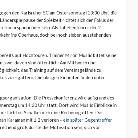
gegen den Karlsruher SC am Ostersonntag (13:30 Uhr) die
änderspielpause der Spielzeit richtet sich der Fokus der
te kaum spannender sein. Als Tabellenführer der 2.
kkehr ins Oberhaus, doch bei noch sieben ausstehenden
bereits auf Hochtouren. Trainer Miron Muslic bittet seine
, zwei davon sind öffentlich: Am Mittwoch und
glichkeit, das Training auf dem Vereinsgelände zu
s zu ergattern. Die übrigen Einheiten finden unter
tagsorganisation: Die Pressekonferenz wird aufgrund des
nerstag um 14:30 Uhr statt. Dort wird Muslic Einblicke in
portlich hat Schalke noch eine Rechnung offen. Das
enan Karaman mit 1:2 verloren –
ein später Gegentreffer
prechend groß dürfte die Motivation sein, sich vor