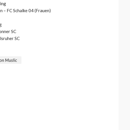
ning
 – FC Schalke 04 (Frauen)
g
onner SC
lsruher SC
on Muslic