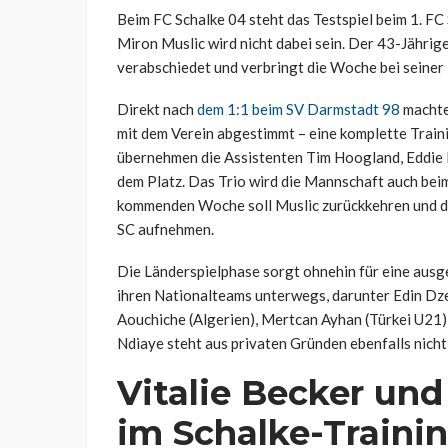
Beim FC Schalke 04 steht das Testspiel beim 1. F
Miron Muslic wird nicht dabei sein. Der 43-Jährige
verabschiedet und verbringt die Woche bei seiner 
Direkt nach
dem 1:1 beim SV Darmstadt 98
machte 
mit dem Verein abgestimmt – eine komplette Train
übernehmen die Assistenten Tim Hoogland, Eddie
dem Platz. Das Trio wird die Mannschaft auch beim
kommenden Woche soll Muslic zurückkehren und di
SC aufnehmen.
Die Länderspielphase sorgt ohnehin für eine ausg
ihren Nationalteams unterwegs, darunter Edin Dze
Aouchiche (Algerien), Mertcan Ayhan (Türkei U21
Ndiaye steht aus privaten Gründen ebenfalls nicht
Vitalie Becker un
im Schalke-Traini