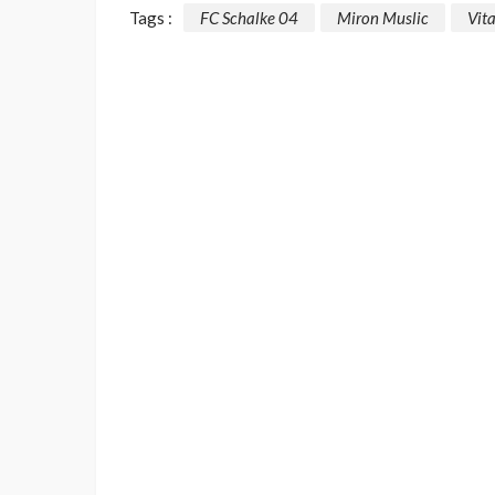
Tags :
FC Schalke 04
Miron Muslic
Vita