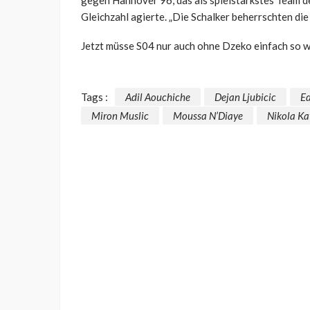
Gleichzahl agierte. „Die Schalker beherrschten di
Jetzt müsse S04 nur auch ohne Dzeko einfach so w
Tags :
Adil Aouchiche
Dejan Ljubicic
Ed
Miron Muslic
Moussa N’Diaye
Nikola Ka