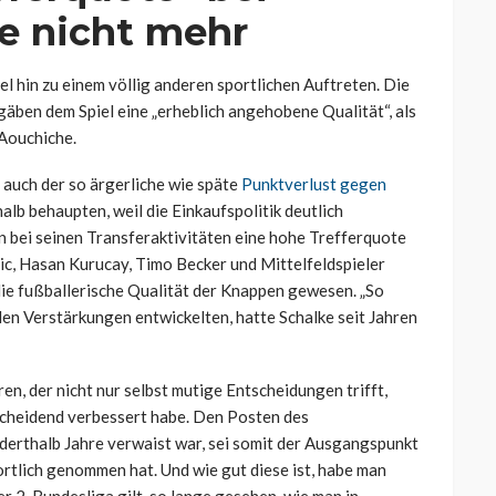
ge nicht mehr
 hin zu einem völlig anderen sportlichen Auftreten. Die
gäben dem Spiel eine „erheblich angehobene Qualität“, als
 Aouchiche.
 auch der so ärgerliche wie späte
Punktverlust gegen
alb behaupten, weil die Einkaufspolitik deutlich
n bei seinen Transferaktivitäten eine hohe Trefferquote
tic, Hasan Kurucay, Timo Becker und Mittelfeldspieler
die fußballerische Qualität der Knappen gewesen. „So
den Verstärkungen entwickelten, hatte Schalke seit Jahren
, der nicht nur selbst mutige Entscheidungen trifft,
scheidend verbessert habe. Den Posten des
derthalb Jahre verwaist war, sei somit der Ausgangspunkt
ortlich genommen hat. Und wie gut diese ist, habe man
 2. Bundesliga gilt, so lange gesehen, wie man in