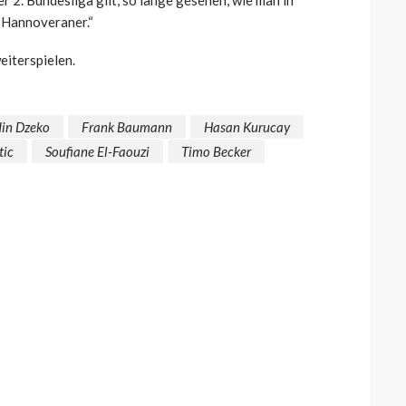
e Hannoveraner.“
eiterspielen.
in Dzeko
Frank Baumann
Hasan Kurucay
tic
Soufiane El-Faouzi
Timo Becker