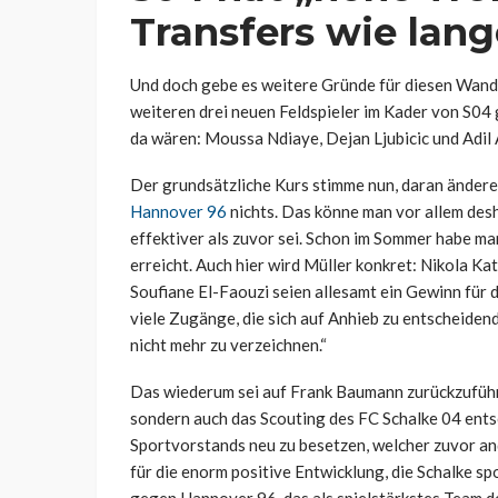
Transfers wie lan
Und doch gebe es weitere Gründe für diesen Wandel
weiteren drei neuen Feldspieler im Kader von S04 
da wären: Moussa Ndiaye, Dejan Ljubicic und Adil
Der grundsätzliche Kurs stimme nun, daran ändere
Hannover 96
nichts. Das könne man vor allem desh
effektiver als zuvor sei. Schon im Sommer habe ma
erreicht. Auch hier wird Müller konkret: Nikola Ka
Soufiane El-Faouzi seien allesamt ein Gewinn für 
viele Zugänge, die sich auf Anhieb zu entscheiden
nicht mehr zu verzeichnen.“
Das wiederum sei auf Frank Baumann zurückzuführen
sondern auch das Scouting des FC Schalke 04 ent
Sportvorstands neu zu besetzen, welcher zuvor an
für die enorm positive Entwicklung, die Schalke sp
gegen Hannover 96, das als spielstärkstes Team der