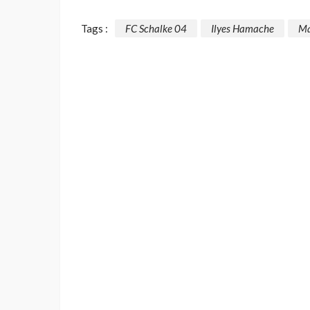
Tags :
FC Schalke 04
Ilyes Hamache
Ma