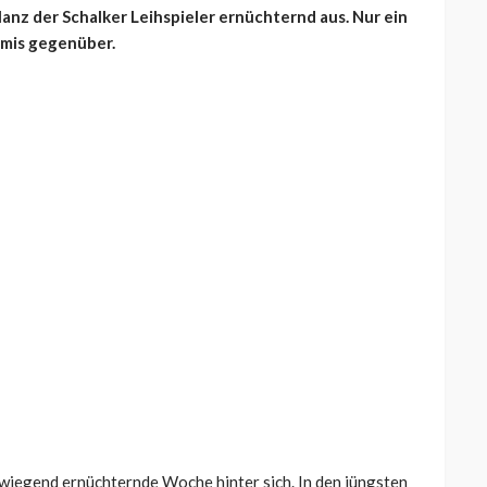
anz der Schalker Leihspieler ernüchternd aus. Nur ein
emis gegenüber.
rwiegend ernüchternde Woche hinter sich. In den jüngsten