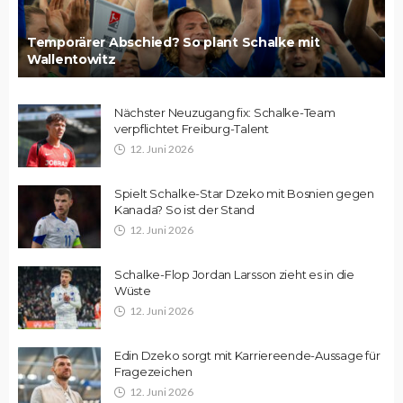
Temporärer Abschied? So plant Schalke mit
Wallentowitz
Nächster Neuzugang fix: Schalke-Team
verpflichtet Freiburg-Talent
12. Juni 2026
Spielt Schalke-Star Dzeko mit Bosnien gegen
Kanada? So ist der Stand
12. Juni 2026
Schalke-Flop Jordan Larsson zieht es in die
Wüste
12. Juni 2026
Edin Dzeko sorgt mit Karriereende-Aussage für
Fragezeichen
12. Juni 2026