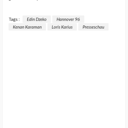
Tags :
Edin Dzeko
Hannover 96
Kenan Karaman
Loris Karius
Presseschau