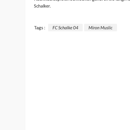
Schalker.
Tags :
FC Schalke 04
Miron Muslic