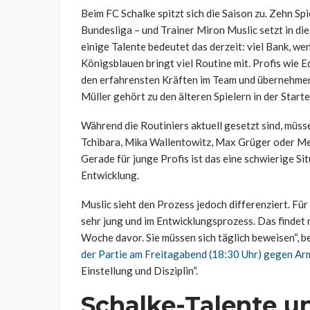
Beim FC Schalke spitzt sich die Saison zu. Zehn Sp
Bundesliga – und Trainer Miron Muslic setzt in di
einige Talente bedeutet das derzeit: viel Bank, we
Königsblauen bringt viel Routine mit. Profis wie 
den erfahrensten Kräften im Team und übernehme
Müller gehört zu den älteren Spielern in der Startel
Während die Routiniers aktuell gesetzt sind, müsse
Tchibara, Mika Wallentowitz, Max Grüger oder Me
Gerade für junge Profis ist das eine schwierige Sit
Entwicklung.
Muslic sieht den Prozess jedoch differenziert. Für 
sehr jung und im Entwicklungsprozess. Das findet n
Woche davor. Sie müssen sich täglich beweisen“, 
der Partie am Freitagabend (18:30 Uhr) gegen Arm
Einstellung und Disziplin“.
Schalke-Talente u