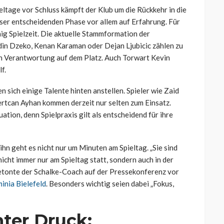
ieltage vor Schluss kämpft der Klub um die Rückkehr in die
eser entscheidenden Phase vor allem auf Erfahrung. Für
nig Spielzeit. Die aktuelle Stammformation der
Edin Dzeko, Kenan Karaman oder Dejan Ljubicic zählen zu
n Verantwortung auf dem Platz. Auch Torwart Kevin
f.
n sich einige Talente hinten anstellen. Spieler wie Zaid
rtcan Ayhan kommen derzeit nur selten zum Einsatz.
uation, denn Spielpraxis gilt als entscheidend für ihre
ihn geht es nicht nur um Minuten am Spieltag. „Sie sind
icht immer nur am Spieltag statt, sondern auch in der
betonte der Schalke-Coach auf der Pressekonferenz vor
inia Bielefeld
. Besonders wichtig seien dabei „Fokus,
nter Druck: