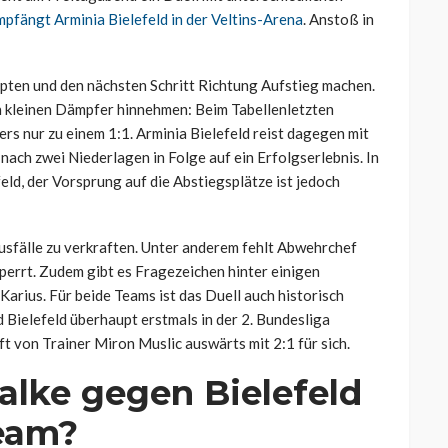
pfängt Arminia Bielefeld in der Veltins-Arena
. Anstoß in
upten und den nächsten Schritt Richtung Aufstieg machen.
n kleinen Dämpfer hinnehmen: Beim Tabellenletzten
ers nur zu einem 1:1. Arminia Bielefeld reist dagegen mit
ach zwei Niederlagen in Folge auf ein Erfolgserlebnis. In
feld, der Vorsprung auf die Abstiegsplätze ist jedoch
Ausfälle zu verkraften. Unter anderem fehlt Abwehrchef
perrt. Zudem gibt es Fragezeichen hinter einigen
arius. Für beide Teams ist das Duell auch historisch
d Bielefeld überhaupt erstmals in der 2. Bundesliga
t von Trainer Miron Muslic auswärts mit 2:1 für sich.
alke gegen Bielefeld
ream?