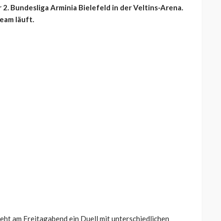
2. Bundesliga Arminia Bielefeld in der Veltins-Arena.
ream läuft.
teht am Freitagabend ein Duell mit unterschiedlichen