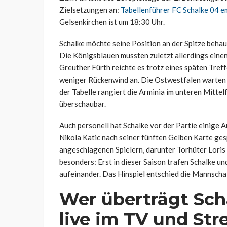
Zielsetzungen an:
Tabellenführer FC Schalke 04 em
Gelsenkirchen ist um 18:30 Uhr.
Schalke möchte seine Position an der Spitze beha
Die Königsblauen mussten zuletzt allerdings eine
Greuther Fürth reichte es trotz eines späten Treff
weniger Rückenwind an. Die Ostwestfalen warten n
der Tabelle rangiert die Arminia im unteren Mittel
überschaubar.
Auch personell hat Schalke vor der Partie einige 
Nikola Katic nach seiner fünften Gelben Karte ges
angeschlagenen Spielern, darunter Torhüter Loris K
besonders: Erst in dieser Saison trafen Schalke un
aufeinander. Das Hinspiel entschied die Mannschaf
Wer überträgt Sch
live im TV und St