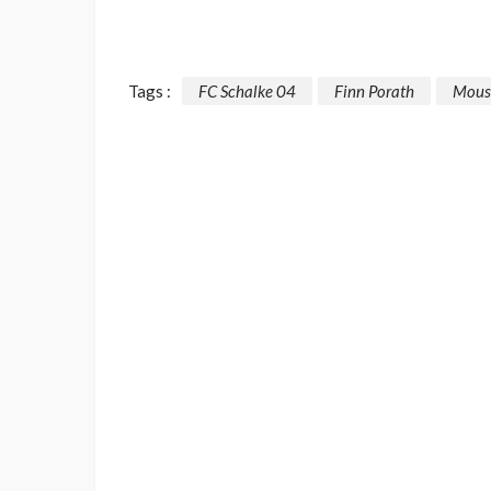
Tags :
FC Schalke 04
Finn Porath
Mouss