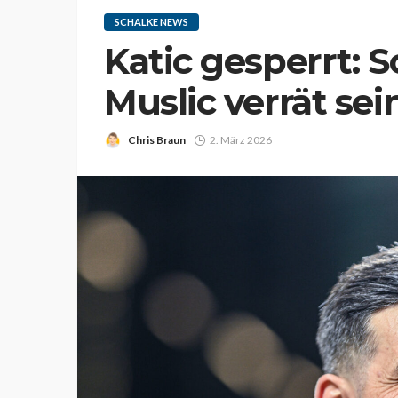
SCHALKE NEWS
Katic gesperrt: S
Muslic verrät sei
Chris Braun
2. März 2026