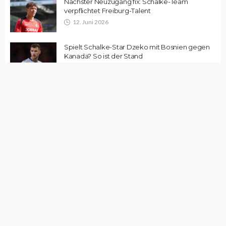
Nächster Neuzugang fix: Schalke-Team
verpflichtet Freiburg-Talent
12. Juni 2026
Spielt Schalke-Star Dzeko mit Bosnien gegen
Kanada? So ist der Stand
12. Juni 2026
Schalke-Flop Jordan Larsson zieht es in die
Wüste
12. Juni 2026
Edin Dzeko sorgt mit Karriereende-Aussage für
Fragezeichen
12. Juni 2026