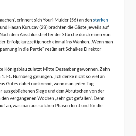
 machen“, erinnert sich Youri Mulder (56) an den
starken
und Hasan Kurucay (28) brachten die Gäste jeweils auf
 Nach dem Anschlusstreffer der Störche durch einen von
der Erfolg kurzzeitig noch einmal ins Wanken. „Wenn man
pannung in die Partie“, resümiert Schalkes Direktor
atte Königsblau zuletzt Mitte Dezember gewonnen. Zehn
1. FC Nürnberg gelungen. „Ich denke nicht so viel an
twas Gutes dabei rumkommt, wenn man jeden Tag
 der ausgebliebenen Siege und dem Abrutschen von der
in den vergangenen Wochen „sehr gut gefallen“. Denn:
auf an, was man aus solchen Phasen lernt und für die