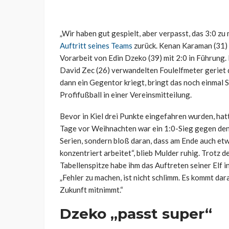
„Wir haben gut gespielt, aber verpasst, das 3:0 zu
Auftritt seines Teams
zurück. Kenan Karaman (31) 
Vorarbeit von Edin Dzeko (39) mit 2:0 in Führung.
David Zec (26) verwandelten Foulelfmeter geriet 
dann ein Gegentor kriegt, bringt das noch einmal S
Profifußball in einer Vereinsmitteilung.
Bevor in Kiel drei Punkte eingefahren wurden, h
Tage vor Weihnachten war ein 1:0-Sieg gegen den 
Serien, sondern bloß daran, dass am Ende auch e
konzentriert arbeitet“, blieb Mulder ruhig. Trotz
Tabellenspitze habe ihm das Auftreten seiner Elf 
„Fehler zu machen, ist nicht schlimm. Es kommt dar
Zukunft mitnimmt.“
Dzeko „passt super“