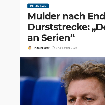
INTERVIEWS
Mulder nach End
Durststrecke: „D
an Serien“
Ingo Krüger
17. Februar 2026