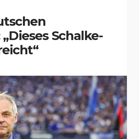
utschen
„Dieses Schalke-
reicht“