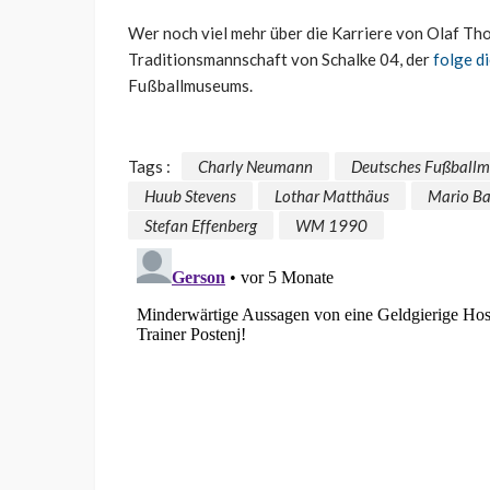
Wer noch viel mehr über die Karriere von Olaf Tho
Traditionsmannschaft von Schalke 04, der
folge d
Fußballmuseums.
Tags :
Charly Neumann
Deutsches Fußball
Huub Stevens
Lothar Matthäus
Mario Ba
Stefan Effenberg
WM 1990