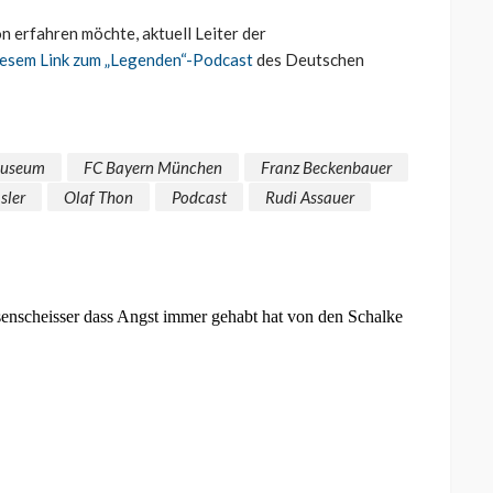
n erfahren möchte, aktuell Leiter der
iesem Link zum „Legenden“-Podcast
des Deutschen
museum
FC Bayern München
Franz Beckenbauer
sler
Olaf Thon
Podcast
Rudi Assauer