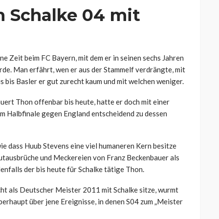
n Schalke 04 mit
e Zeit beim FC Bayern, mit dem er in seinen sechs Jahren
de. Man erfährt, wen er aus der Stammelf verdrängte, mit
bis Basler er gut zurecht kaum und mit welchen weniger.
ert Thon offenbar bis heute, hatte er doch mit einer
im Halbfinale gegen England entscheidend zu dessen
 wie dass Huub Stevens eine viel humaneren Kern besitze
 Wutausbrüche und Meckereien von Franz Beckenbauer als
nfalls der bis heute für Schalke tätige Thon.
cht als Deutscher Meister 2011 mit Schalke sitze, wurmt
überhaupt über jene Ereignisse, in denen S04 zum „Meister