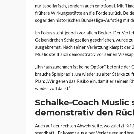
nur tabellarisch, sondern auch emotional. Mit Tim
frühere Wirkungsstätte an die Förde zurück. Beide
sogar den historischen Bundesliga-Aufstieg mit 
Im Fokus steht jedoch vor allem Becker. Der Verte
Gelsenkirchen Schlagzeilen geschrieben, wurde zu
ausgebremst. Nach seiner Verletzung kämpft der 
Muslic stellt sich demonstrativ vor seinen Vizekap
„Ihn rauszunehmen ist keine Option“, betonte der 
brauche Spielpraxis, um wieder zu alter Stärke zu f
Plan: „Wir gehen das Risiko ein, damit er seinem R
wieder voll da ist.“
Schalke-Coach Muslic 
demonstrativ den Rüc
Auch auf der rechten Abwehrseite, wo zuletzt Krit
standhaft. „Er kommt aus einer Verletzung und brau