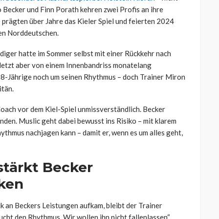
o Becker und Finn Porath kehren zwei Profis an ihre
 prägten über Jahre das Kieler Spiel und feierten 2024
den Norddeutschen.
idiger hatte im Sommer selbst mit einer Rückkehr nach
letzt aber von einem Innenbandriss monatelang
28-Jährige noch um seinen Rhythmus – doch Trainer Miron
itän.
Coach vor dem Kiel-Spiel unmissverständlich. Becker
inden. Muslic geht dabei bewusst ins Risiko – mit klarem
hythmus nachjagen kann – damit er, wenn es um alles geht,
stärkt Becker
ken
ik an Beckers Leistungen aufkam, bleibt der Trainer
cht den Rhythmus. Wir wollen ihn nicht fallenlassen“,