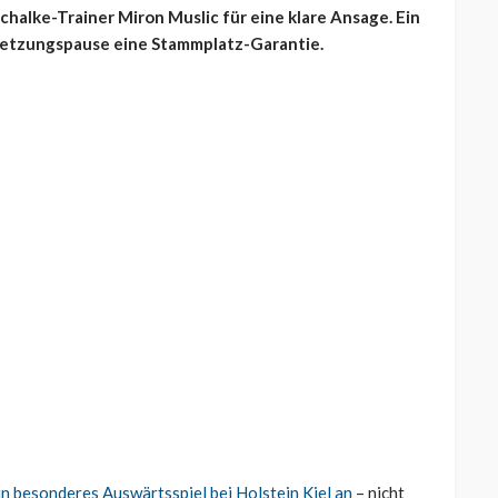
chalke-Trainer Miron Muslic für eine klare Ansage. Ein
erletzungspause eine Stammplatz-Garantie.
in besonderes Auswärtsspiel bei Holstein Kiel an
– nicht