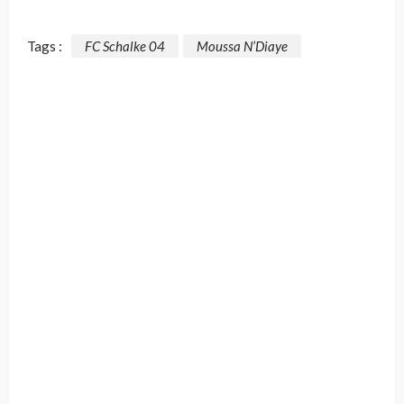
Tags :
FC Schalke 04
Moussa N’Diaye