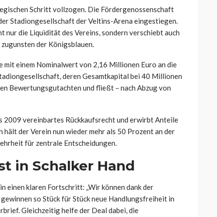
tegischen Schritt vollzogen. Die Fördergenossenschaft
 der Stadiongesellschaft der Veltins-Arena eingestiegen.
t nur die Liquidität des Vereins, sondern verschiebt auch
r zugunsten der Königsblauen.
e mit einem Nominalwert von 2,16 Millionen Euro an die
tadiongesellschaft, deren Gesamtkapital bei 40 Millionen
ellen Bewertungsgutachten und fließt – nach Abzug von
its 2009 vereinbartes Rückkaufsrecht und erwirbt Anteile
 hält der Verein nun wieder mehr als 50 Prozent an der
ehrheit für zentrale Entscheidungen.
est in Schalker Hand
n einen klaren Fortschritt: „Wir können dank der
 gewinnen so Stück für Stück neue Handlungsfreiheit in
brief. Gleichzeitig helfe der Deal dabei, die