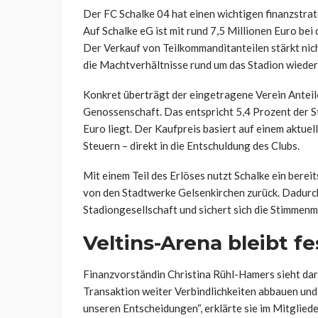
Der FC Schalke 04 hat einen wichtigen finanzstra
Auf Schalke eG ist mit rund 7,5 Millionen Euro bei
Der Verkauf von Teilkommanditanteilen stärkt nich
die Machtverhältnisse rund um das Stadion wiede
Konkret überträgt der eingetragene Verein Anteil
Genossenschaft. Das entspricht 5,4 Prozent der S
Euro liegt. Der Kaufpreis basiert auf einem aktu
Steuern – direkt in die Entschuldung des Clubs.
Mit einem Teil des Erlöses nutzt Schalke ein bere
von den Stadtwerke Gelsenkirchen zurück. Dadurch
Stadiongesellschaft und sichert sich die Stimmenm
Veltins-Arena bleibt f
Finanzvorständin Christina Rühl-Hamers sieht dari
Transaktion weiter Verbindlichkeiten abbauen und
unseren Entscheidungen“, erklärte sie im Mitglieder