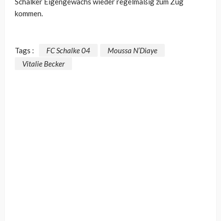
Schalker Eigengewächs wieder regelmäßig zum Zug
kommen.
Tags :
FC Schalke 04
Moussa N’Diaye
Vitalie Becker