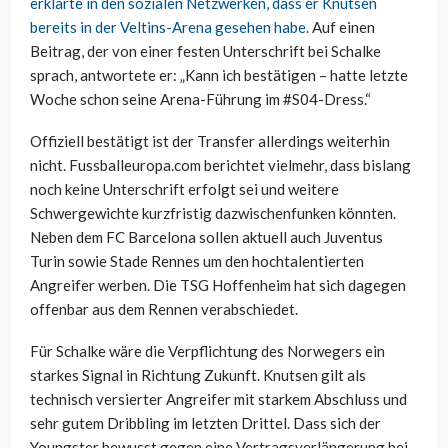
erklärte in den sozialen Netzwerken, dass er Knutsen
bereits in der Veltins-Arena gesehen habe.
Auf einen
Beitrag, der von einer festen Unterschrift bei Schalke
sprach, antwortete er: „Kann ich bestätigen – hatte letzte
Woche schon seine Arena-Führung im #S04-Dress.“
Offiziell bestätigt ist der Transfer allerdings weiterhin
nicht. Fussballeuropa.com berichtet vielmehr, dass bislang
noch keine Unterschrift erfolgt sei und weitere
Schwergewichte kurzfristig dazwischenfunken könnten.
Neben dem FC Barcelona sollen aktuell auch Juventus
Turin sowie Stade Rennes um den hochtalentierten
Angreifer werben. Die TSG Hoffenheim hat sich dagegen
offenbar aus dem Rennen verabschiedet.
Für Schalke wäre die Verpflichtung des Norwegers ein
starkes Signal in Richtung Zukunft. Knutsen gilt als
technisch versierter Angreifer mit starkem Abschluss und
sehr gutem Dribbling im letzten Drittel. Dass sich der
Youngster bewusst gegen eine Vertragsverlängerung bei