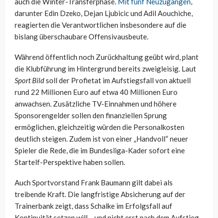
auch die Winter-Transferphase.
Mit fünf Neuzugängen
,
darunter Edin Dzeko, Dejan Ljubicic und Adil Aouchiche,
reagierten die Verantwortlichen insbesondere auf die
bislang überschaubare Offensivausbeute.
Während öffentlich noch Zurückhaltung geübt wird, plant
die Klubführung im Hintergrund bereits zweigleisig. Laut
Sport Bild
soll der Profietat im Aufstiegsfall von aktuell
rund 22 Millionen Euro auf etwa 40 Millionen Euro
anwachsen. Zusätzliche TV-Einnahmen und höhere
Sponsorengelder sollen den finanziellen Sprung
ermöglichen, gleichzeitig würden die Personalkosten
deutlich steigen. Zudem ist von einer „Handvoll“ neuer
Spieler die Rede, die im Bundesliga-Kader sofort eine
Startelf-Perspektive haben sollen.
Auch Sportvorstand Frank Baumann gilt dabei als
treibende Kraft. Die langfristige Absicherung auf der
Trainerbank zeigt, dass Schalke im Erfolgsfall auf
Kontinuität setzen will – und nicht erst nach dem Aufstieg