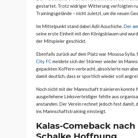
gestartet. Trotz widriger Witterung verfolgten r
Trainingsgelände – nicht zuletzt, um die neuen Ges
Im Mittelpunkt stand dabei Adil Aouchiche.
Der am
seine erste Einheit mit den Königsblauen und wur
der Mitspieler geschickt.
Ebenfalls zurück auf dem Platz war Moussa Sylla.
City FC
meldete sich der Stürmer wieder im Mannsc
gepackten Koffern verbracht, absolvierte nun abe
damit deutlich, dass er sportlich wieder voll angrei
Noch nicht mit der Mannschaft trainieren konnt
ausgeliehene Linksverteidiger fehlte aus organis
anstanden. Der Verein rechnet jedoch fest damit,
ins Mannschaftstraining einsteigt.
Kalas-Comeback nach 
Schalke Hoffnung