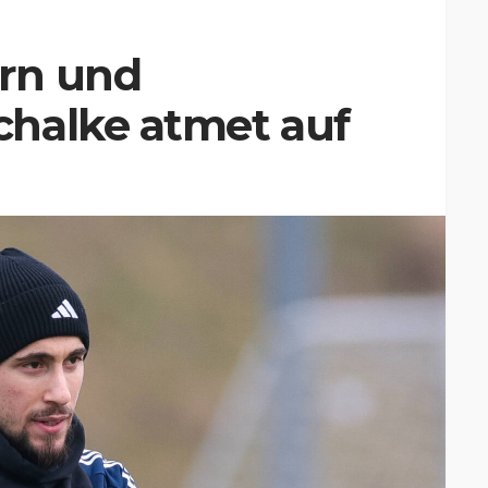
rn und
halke atmet auf