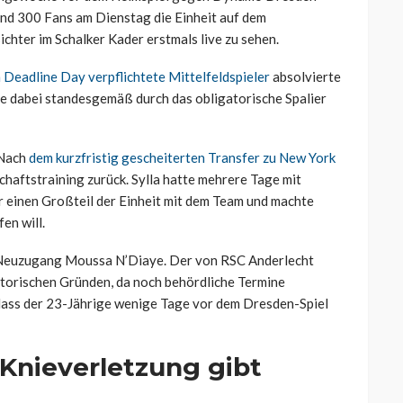
und 300 Fans am Dienstag die Einheit auf dem
ichter im Schalker Kader erstmals live zu sehen.
 Deadline Day verpflichtete Mittelfeldspieler
absolvierte
de dabei standesgemäß durch das obligatorische Spalier
 Nach
dem kurzfristig gescheiterten Transfer zu New York
haftstraining zurück. Sylla hatte mehrere Tage mit
r einen Großteil der Einheit mit dem Team und machte
fen will.
e Neuzugang Moussa N’Diaye. Der von RSC Anderlecht
atorischen Gründen, da noch behördliche Termine
 dass der 23-Jährige wenige Tage vor dem Dresden-Spiel
Knieverletzung gibt