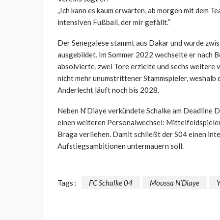
„Ich kann es kaum erwarten, ab morgen mit dem Tea
intensiven Fußball, der mir gefällt.“
Der Senegalese stammt aus Dakar und wurde zwis
ausgebildet. Im Sommer 2022 wechselte er nach Be
absolvierte, zwei Tore erzielte und sechs weitere 
nicht mehr unumstrittener Stammspieler, weshalb d
Anderlecht läuft noch bis 2028.
Neben N‘Diaye verkündete Schalke am Deadline 
einen weiteren Personalwechsel: Mittelfeldspiel
Braga verliehen. Damit schließt der S04 einen inte
Aufstiegsambitionen untermauern soll.
Tags :
FC Schalke 04
Moussa N’Diaye
Y