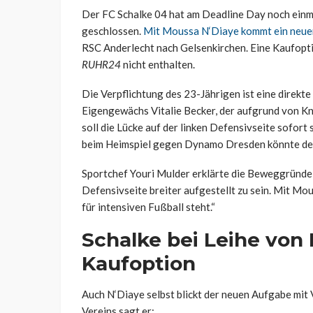
Der FC Schalke 04 hat am Deadline Day noch einm
geschlossen.
Mit Moussa N‘Diaye kommt ein neuer
RSC Anderlecht nach Gelsenkirchen. Eine Kaufoptio
RUHR24
nicht enthalten.
Die Verpflichtung des 23-Jährigen ist eine direkt
Eigengewächs Vitalie Becker, der aufgrund von K
soll die Lücke auf der linken Defensivseite sofort s
beim Heimspiel gegen Dynamo Dresden könnte der
Sportchef Youri Mulder erklärte die Beweggründe f
Defensivseite breiter aufgestellt zu sein. Mit Mous
für intensiven Fußball steht.“
Schalke bei Leihe von
Kaufoption
Auch N‘Diaye selbst blickt der neuen Aufgabe mit 
Vereins sagt er: