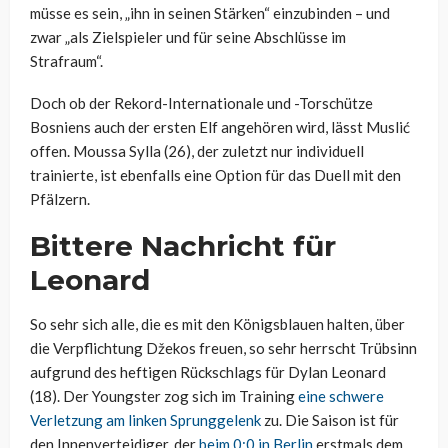
müsse es sein, „ihn in seinen Stärken“ einzubinden – und
zwar „als Zielspieler und für seine Abschlüsse im
Strafraum“.
Doch ob der Rekord-Internationale und -Torschütze
Bosniens auch der ersten Elf angehören wird, lässt Muslić
offen. Moussa Sylla (26), der zuletzt nur individuell
trainierte, ist ebenfalls eine Option für das Duell mit den
Pfälzern.
Bittere Nachricht für
Leonard
So sehr sich alle, die es mit den Königsblauen halten, über
die Verpflichtung Džekos freuen, so sehr herrscht Trübsinn
aufgrund des heftigen Rückschlags für Dylan Leonard
(18). Der Youngster zog sich im Training
eine schwere
Verletzung am linken Sprunggelenk
zu. Die Saison ist für
den Innenverteidiger, der
beim 0:0 in Berlin
erstmals dem