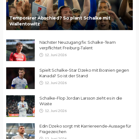
Temporärer Abschied? So plant Schalke mit
Wallentowitz
Nächster Neuzugang fix: Schalke-Team
verpflichtet Freiburg-Talent
12. Juni 2026
Spielt Schalke-Star Dzeko mit Bosnien gegen
Kanada? So ist der Stand
12. Juni 2026
Schalke-Flop Jordan Larsson zieht es in die
Wüste
12. Juni 2026
Edin Dzeko sorgt mit Karriereende-Aussage für
Fragezeichen
12. Juni 2026